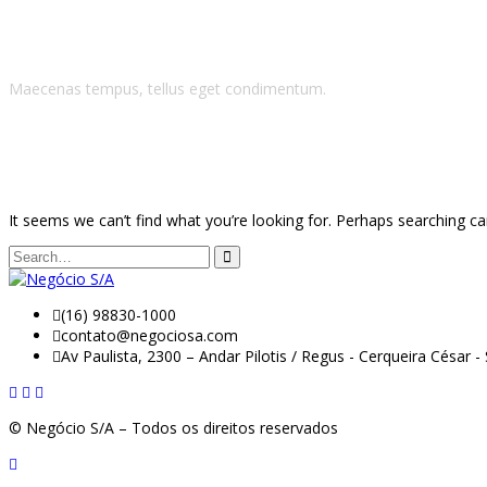
Blog Grid Fullwid
Maecenas tempus, tellus eget condimentum.
It seems we can’t find what you’re looking for. Perhaps searching ca
(16) 98830-1000
contato@negociosa.com
Av Paulista, 2300 – Andar Pilotis / Regus - Cerqueira César 
© Negócio S/A – Todos os direitos reservados