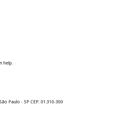
th
n help.
- São Paulo - SP CEP: 01.310-300